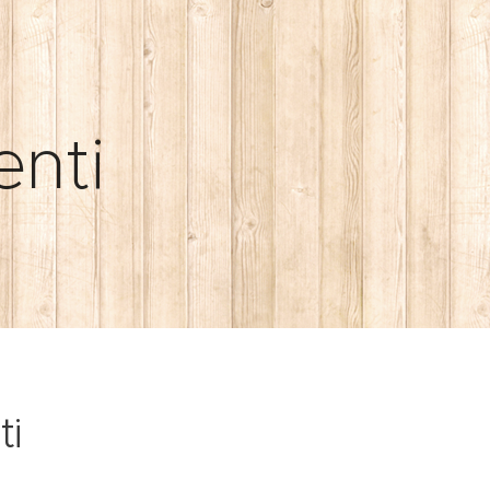
enti
ti